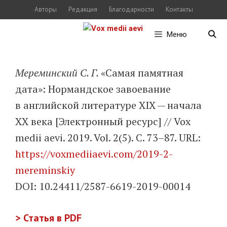
Перейти
Авторы
Редакция
Благодарности
Контакты
к
Меню
содержимому
Мереминский С. Г.
«Самая памятная
дата»: Нормандское завое­вание
в английской литературе XIX — начала
ХХ века [Электронный ресурс] // Vox
medii aevi. 2019. Vol. 2(5). С. 73–87. URL:
https://voxmediiaevi.com/2019-2-
mereminskiy
DOI: 10.24411/2587-6619-2019-00014
> Статья в PDF