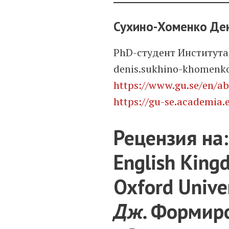
Сухино-Хоменко Де
PhD-студент Института
denis.sukhino-khomenk
https://www.gu.se/en/a
https://gu-se.academi
Рецензия на
English Kingd
Oxford Univer
Дж.
Формиро