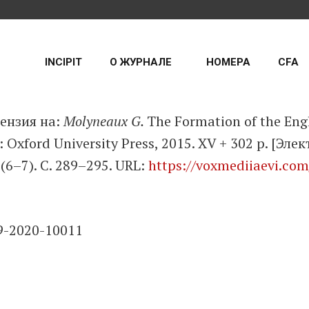
INCIPIT
О ЖУРНАЛЕ
НОМЕРА
CFA
ензия на:
Molyneaux G.
The Formation of the Eng
 Oxford University Press, 2015. XV + 302 p. [Эле
2(6–7). С. 289–295. URL:
https://voxmediiaevi.co
9-2020-10011