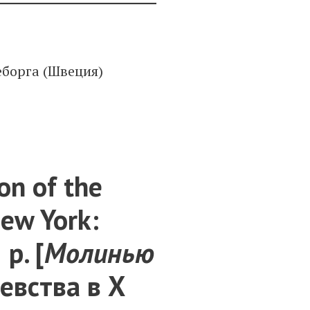
еборга (Швеция)
on of the
New York:
p. [
Молинью
евства в X