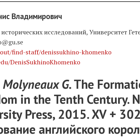
нис Владимирович
 исторических исследований, Университет Гет
o@gu.se
bout/find-staff/denissukhino-khomenko
a.edu/DenisSukhinoKhomenko
:
Molyneaux G.
The Formati
om in the Tenth Century. 
sity Press, 2015. XV + 302 
вание английского корол