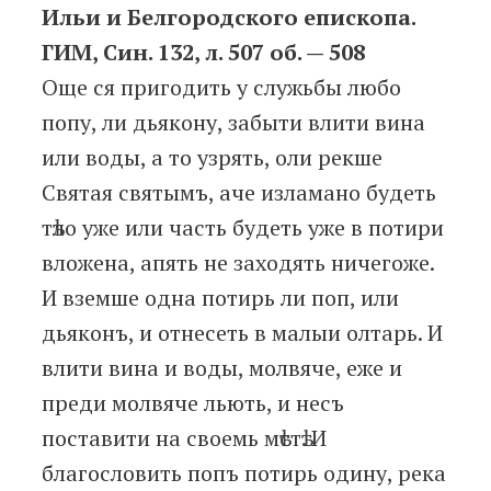
Ильи и Белгородского епископа.
ГИМ, Син. 132, л. 507 об. — 508
Още ся пригодить у служьбы любо
попу, ли дьякону, забыти влити вина
или воды, а то узрять, оли рекше
Святая святымъ, аче изламано будеть
тѣло уже или часть будеть уже в потири
вложена, апять не заходять ничегоже.
И вземше одна потирь ли поп, или
дьяконъ, и отнесеть в малыи олтарь. И
влити вина и воды, молвяче, еже и
преди молвяче льють, и несъ
поставити на своемь мѣстѣ. И
благословить попъ потирь одину, река