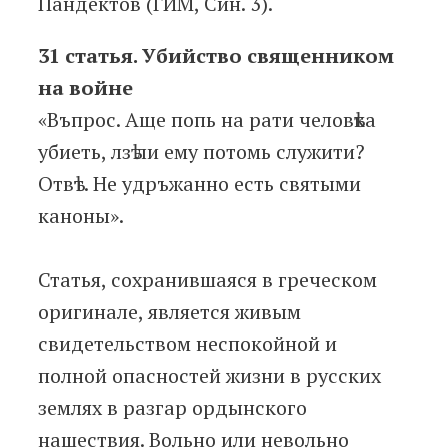
Пандектов (ГИМ, Син. 3).
31 статья. Убийство священником
на войне
«Въпрос. Аще попь на рати человѣка
убиеть, лзѣ ли ему потомь служити?
Отвѣт. Не удръжанно есть святыми
каноны».
Статья, сохранившаяся в греческом
оригинале, является живым
свидетельством неспокойной и
полной опасностей жизни в русских
землях в разгар ордынского
нашествия. Вольно или невольно