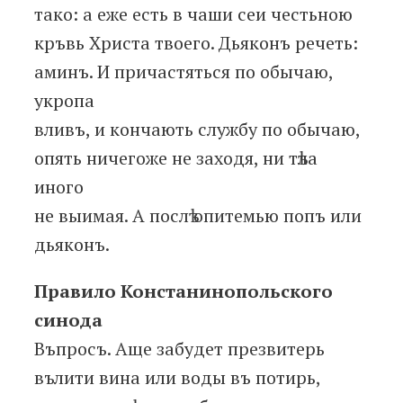
тако: а еже есть в чаши сеи честьною
кръвь Христа твоего. Дьяконъ речеть:
аминъ. И причастяться по обычаю,
укропа
вливъ, и кончають службу по обычаю,
опять ничегоже не заходя, ни тѣла
иного
не выимая. А послѣ опитемью попъ или
дьяконъ.
Правило Констанинопольского
синода
Въпросъ. Аще забудет презвитерь
вълити вина или воды въ потирь,