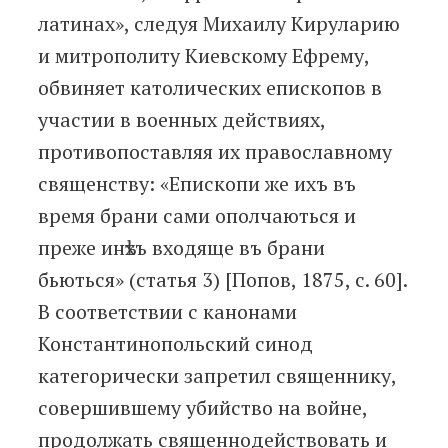
латинах», следуя Михаилу Кируларию
и митрополиту Киевскому Ефрему,
обвиняет католических епископов в
участии в военных действиях,
противопоставляя их православному
священству: «Епископи же ихъ въ
время брани сами ополчаються и
преже инѣхъ входяще въ брани
бьються» (статья 3) [Попов, 1875, с. 60].
В соответствии с канонами
Константинопольский синод
категорически запретил священнику,
совершившему убийство на войне,
продолжать священнодействовать и