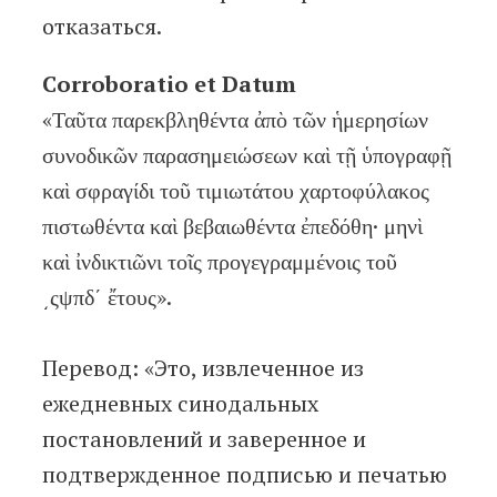
отказаться.
Corroboratio et Datum
«Ταῦτα παρεκβληθέντα ἀπὸ τῶν ἡμερησίων
συνοδικῶν παρασημειώσεων καὶ τῇ ὑπογραφῇ
καὶ σφραγίδι τοῦ τιμιωτάτου χαρτοφύλακος
πιστωθέντα καὶ βεβαιωθέντα ἐπεδόθη· μηνὶ
καὶ ἰνδικτιῶνι τοῖς προγεγραμμένοις τοῦ
͵ςψπδ΄ ἔτους».
Перевод: «Это, извлеченное из
ежедневных синодальных
постановлений и заверенное и
подтвержденное подписью и печатью