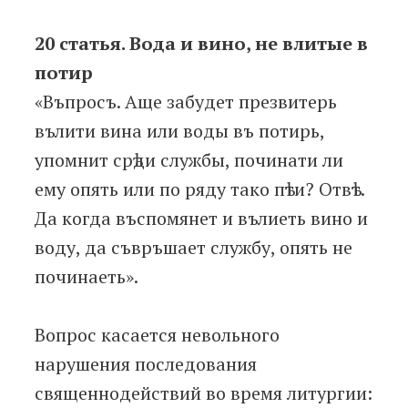
20 статья. Вода и вино, не влитые в
потир
«Въпросъ. Аще забудет презвитерь
вълити вина или воды въ потирь,
упомнит срѣди службы, починати ли
ему опять или по ряду тако пѣти? Отвѣт.
Да когда въспомянет и вълиеть вино и
воду, да съвръшает службу, опять не
починаеть».
Вопрос касается невольного
нарушения последования
священнодействий во время литургии: