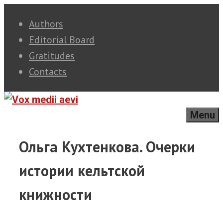
Skip
Authors
to
Editorial Board
content
Gratitudes
Contacts
Menu
Ольга Кухтенкова. Очерки
истории кельтской
книжности