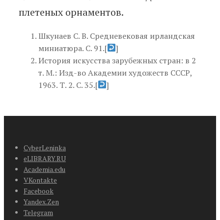
плетеных орнаментов.
Шкунаев С. В. Средневековая ирландская
миниатюра. С. 91.
[
]
История искусства зарубежных стран: в 2
т. М.: Изд-во Академии художеств СССР,
1963. Т. 2. С. 35.
[
]
CyberLeninka
eLIBRARY.RU
Academia.edu
VKontakte
Facebook
Yandex.Zen
Telegram