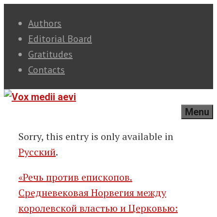
Skip
Authors
to
Editorial Board
content
Gratitudes
Contacts
Menu
Sorry, this entry is only available in
Русский
.
«Речь против епископов.
Средневековая Норвегия между
королевской властью и Церковью: