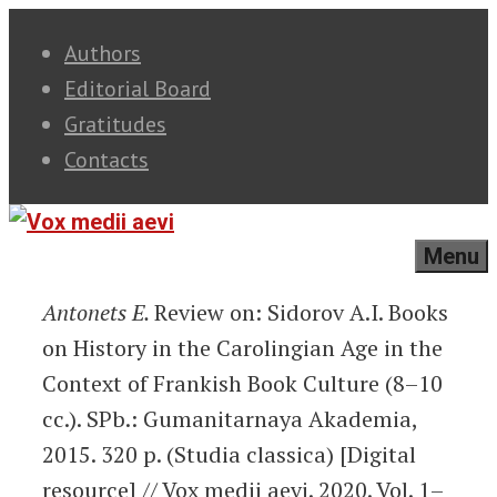
Skip
Authors
to
Editorial Board
content
Gratitudes
Contacts
Menu
Antonets E.
Review on: Sidorov A.I. Books
on History in the Carolingian Age in the
Context of Frankish Book Culture (8–10
cc.). SPb.: Gumanitarnaya Akademia,
2015. 320 p. (Studia classica) [Digital
resource] // Vox medii aevi. 2020. Vol. 1–