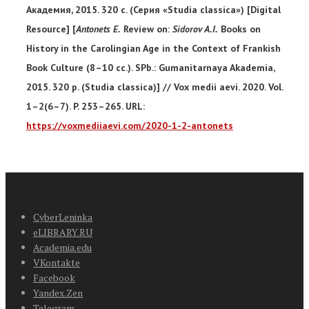
Академия, 2015. 320 с. (Серия «Studia classica») [Digital
Resource] [
Antonets E.
Review on:
Sidorov A.I.
Books on
History in the Carolingian Age in the Context of Frankish
Book Culture (8–10 cc.). SPb.: Gumanitarnaya Akademia,
2015. 320 p. (Studia classica)] // Vox medii aevi. 2020. Vol.
1–2(6–7). P. 253–265. URL:
https://voxmediiaevi.com/2020-1-2-antonets
CyberLeninka
eLIBRARY.RU
Academia.edu
VKontakte
Facebook
Yandex.Zen
Telegram