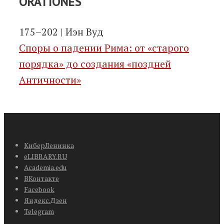
ORATIONES
175–202 | Иэн Вуд
Споры о падении Рима: от «старого
порядка» до создания «поздней
Античности»
КиберЛенинка
eLIBRARY.RU
Academia.edu
ВКонтакте
Facebook
Яндекс.Дзен
Telegram