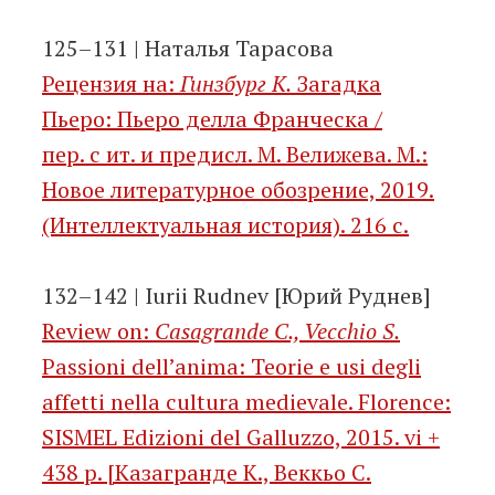
125–131 | Наталья Тарасова
Рецензия на:
Гинзбург К.
Загадка
Пьеро: Пьеро делла Франческа /
пер. с ит. и предисл. М. Велижева. М.:
Новое литературное обозрение, 2019.
(Интеллектуальная история). 216 с.
132–142 | Iurii Rudnev [Юрий Руднев]
Review on:
Casagrande C., Vecchio S.
Passioni dell’anima: Teorie e usi degli
affetti nella cultura medievale. Florence:
SISMEL Edizioni del Galluzzo, 2015. vi +
438 p. [Казагранде К., Веккьо С.