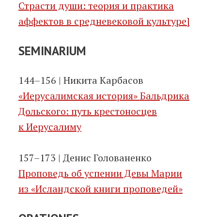
Страсти души: теория и практика
аффектов в средневековой культуре]
SEMINARIUM
144–156 | Никита Карбасов
«Иерусалимская история» Бальдрика
Дольского: путь крестоносцев
к Иерусалиму
157–173 | Денис Голованенко
Проповедь об успении Девы Марии
из «Исландской книги проповедей»