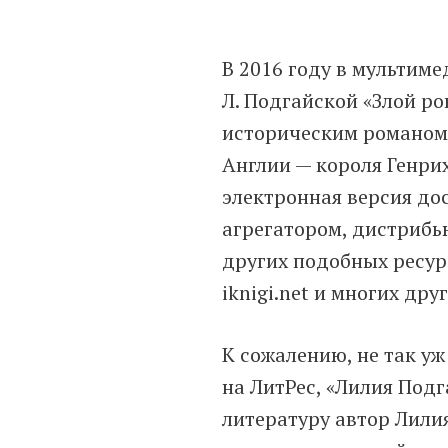
В 2016 году в мультим
Л. Подгайской «Злой ро
историческим романом
Англии — короля Генрих
электронная версия до
агрегатором, дистрибь
других подобных ресурсах
iknigi.net и многих друг
К сожалению, не так у
на ЛитРес, «Лилия Подг
литературу автор Лили