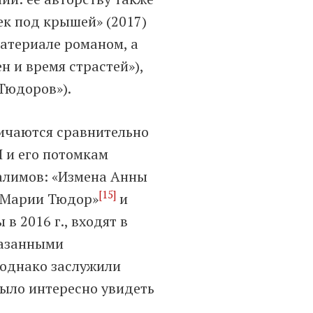
к под крышей» (2017)
атериале романом, а
н и время страстей»),
Тюдоров»).
ичаются сравнительно
I и его потомкам
Галимов: «Измена Анны
[15]
ы Марии Тюдор»
и
 в 2016 г., входят в
казанными
 однако заслужили
было интересно увидеть