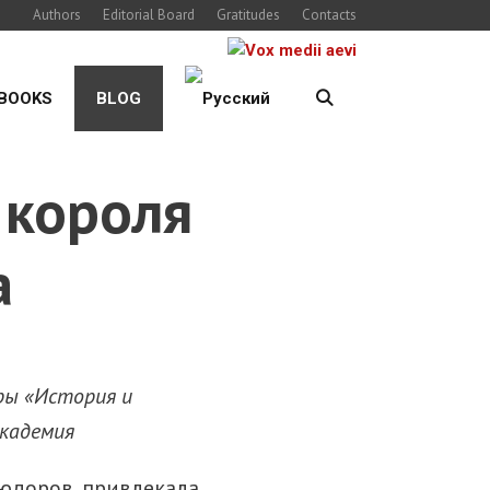
Authors
Editorial Board
Gratitudes
Contacts
BOOKS
BLOG
 короля
а
ры «История и
академия
Тюдоров, привлекала