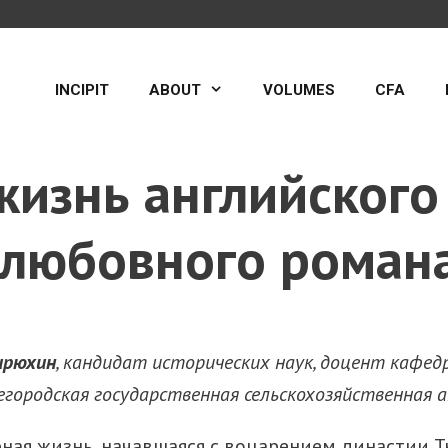
INCIPIT
ABOUT
VOLUMES
CFA
жизнь английского
 любовного роман
ирюхин
, кандидат исторических наук, доцент кафед
городская государственная сельскохозяйственная 
ная жизнь, начавшаяся с воцарением династии 