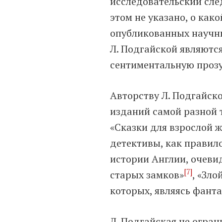
исследовательский сле
этом не указано, о как
опубликованных научн
Л. Подгайской являютс
сентиментальную прозу»
Авторству Л. Подгайск
изданий самой разной 
«Сказки для взрослой 
детективы, как правило
истории Англии, очеви
[7]
старых замков»
, «Зло
которых, являясь фант
Л. Подгайская не огран