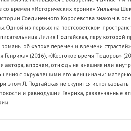
 со времен «Исторических хроник» Уильяма Шек
истории Соединенного Королевства знаком в ос
ы. Одной из первых на постсоветском пространс
 писательница Лилия Подгайская, перу которой 
романы об «эпохе перемен и времени страстей»
я Генриха» (2016), «Жестокое время Тюдоров» (20
ия автора, впрочем, отнюдь не внешняя или внут
ношения с окружавшими его женщинами: матерью
ри этом Л. Подгайская не скупится использоват
токости и равнодушии Генриха, развенчанные в
фии.