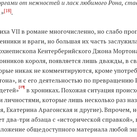
оргами от нежностей и ласк любимого Рона, ста
[18]
…
»
.
иха VII в романе многочисленно, но слабо про
енники и враги, но большая их часть заслужил
архиепископа Кентерберийского Джона Мортона 
онников короля, появляется лишь дважды, в с
торые никак не комментируются, кроме употре
на», и с его деятельностью по превращению Р
[19]
детей»
в хрониках. Похожая ситуация происх
 личностями, которые лишь несколько раз на
я, Екатерина Арагонская и другие). Впрочем,
ет два-три абзаца с «исторической справкой»
изложение общедоступного материала любой э