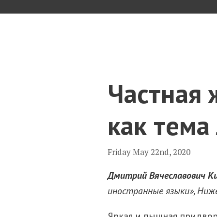
Skip
to
content
Частная 
как тема
Friday May 22nd, 2020
Дмитрий Вячеславович
К
иностранные языки», Ниже
Яркая и пышная придвор