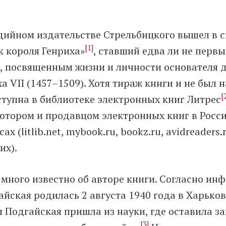
едийном издательстве Стрельбицкого вышел в 
[1]
к короля Генриха»
, ставший едва ли не пер
, посвященным жизни и личности основателя 
а VII (1457–1509). Хотя тираж книги и не был н
[
ступна в библиотеке электронных книг Литрес
ютором и продавцом электронных книг в России
 (litlib.net, mybook.ru, bookz.ru, avidreaders.r
их).
ж много известно об авторе книги. Согласно и
айская родилась 2 августа 1940 года в Харькове
я Подгайская пришла из науки, где оставила з
[3]