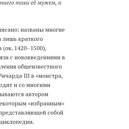
вшего таки её мужем, и
писано: названы многие
а лишь краткого
(ок. 1420–1500),
вязи с нововведениями в
бления общеизвестного
ичарда III в «монстра,
одит и со многими
зываются автором
 некоторым «избранным»
, представляющей собой
нциклопедии.