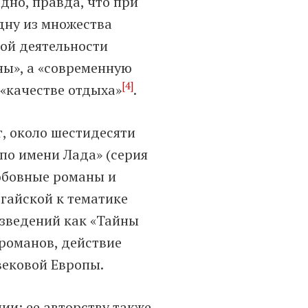
дно, правда, что при
одну из множества
ой деятельности
ны», а «современную
[4]
 «качестве отдыха»
.
, около шестидесяти
по имени Лада» (серия
любовные романы и
дгайской к тематике
изведений как «Тайны
романов, действие
вековой Европы.
ии: ее авторству также