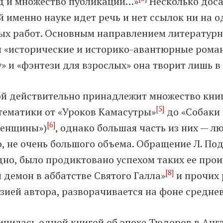
д и множество публикаций…»
Несколько доса
ой именно науке идет речь и нет ссылок ни на 
ых работ. Основным направлением литературн
я «исторические и историко-авантюрные рома
 и «фэнтези для взрослых» она творит лишь в
ой действительно принадлежит множество книг
[5]
тематики от «Уроков Камасутры»
до «Собаки 
[6]
женщины»)
, однако большая часть из них — 
, не очень большого объема. Обращение Л. По
дно, было продиктовано успехом таких ее про
[8]
й демон в аббатстве Святого Галла»
и прочих 
азией автора, разворачивается на фоне средне
ичилась одной книгой об эпохе Тюдоров в Англ