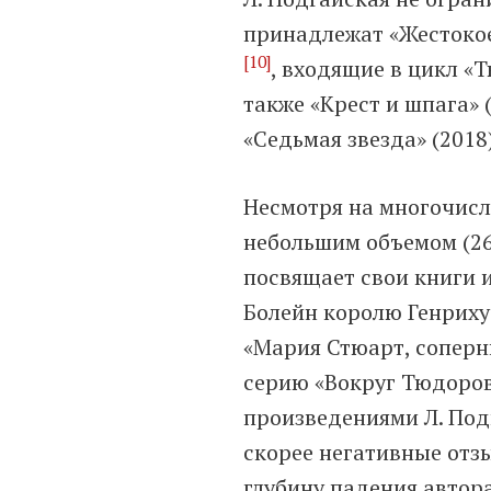
принадлежат «Жестокое
[10]
, входящие в цикл «
также «Крест и шпага» 
«Седьмая звезда» (2018
Несмотря на многочисл
небольшим объемом (26–
посвящает свои книги 
Болейн королю Генриху 
«Мария Стюарт, соперн
серию «Вокруг Тюдоров
произведениями Л. Под
скорее негативные отз
глубину падения автор