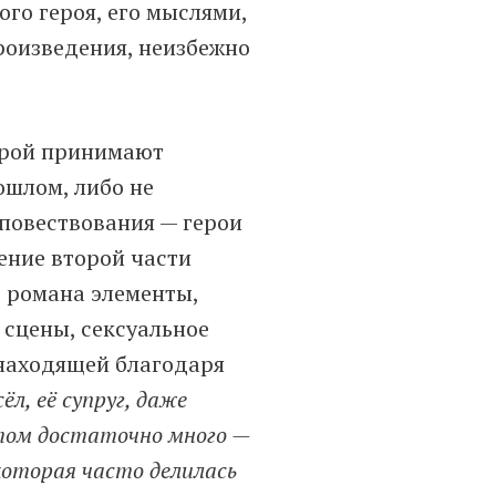
го героя, его мыслями,
роизведения, неизбежно
торой принимают
ошлом, либо не
повествования — герои
ение второй части
о романа элементы,
 сцены, сексуальное
 находящей благодаря
ёл, её супруг, даже
этом достаточно много —
которая часто делилась