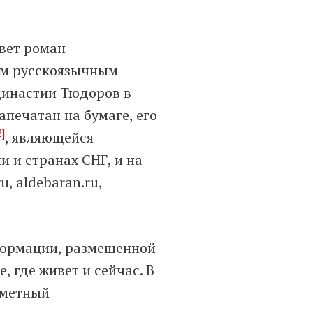
свет роман
вым русскоязычным
династии Тюдоров в
апечатан на бумаге, его
2]
, являющейся
 и странах СНГ, и на
u, aldebaran.ru,
нформации, размещенной
, где живет и сейчас. В
аметный