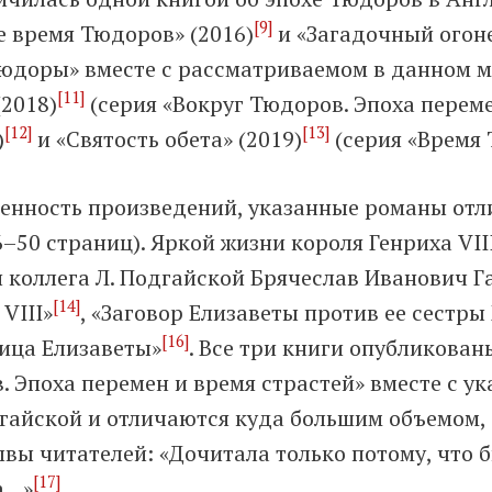
[9]
 время Тюдоров» (2016)
и «Загадочный огоне
Тюдоры» вместе с рассматриваемом в данном м
[11]
(2018)
(серия «Вокруг Тюдоров. Эпоха переме
[12]
[13]
)
и «Святость обета» (2019)
(серия «Время 
енность произведений, указанные романы отл
50 страниц). Яркой жизни короля Генриха VII
и коллега Л. Подгайской Брячеслав Иванович 
[14]
VIII»
, «Заговор Елизаветы против ее сестр
[16]
ица Елизаветы»
. Все три книги опубликованы
. Эпоха перемен и время страстей» вместе с у
гайской и отличаются куда большим объемом,
ывы читателей: «Дочитала только потому, что 
[17]
а…»
.