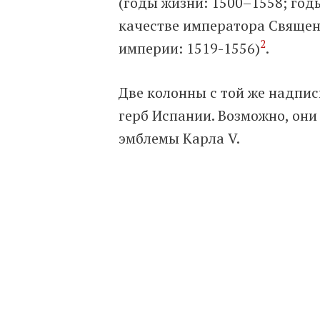
(годы жизни: 1500–1558; год
качестве императора Свяще
2
империи: 1519-1556)
.
Две колонны с той же надпи
герб Испании. Возможно, они
эмблемы Карла V.