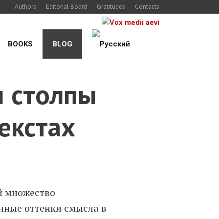
Authors
Editorial Board
Gratitudes
Contacts
BOOKS
BLOG
ы столпы
екстах
й множество
ичные оттенки смысла в