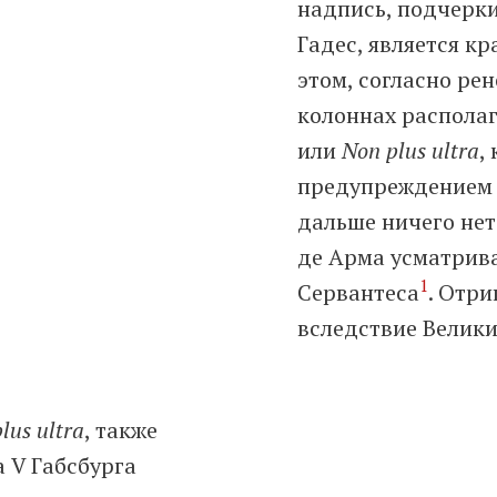
надпись, подчерки
Гадес, является к
этом, согласно ре
колоннах распола
или
Non plus ultra
,
предупреждением 
дальше ничего нет.
де Арма усматрива
1
Сервантеса
. Отри
вследствие Велики
plus ultra
, также
 V Габсбурга