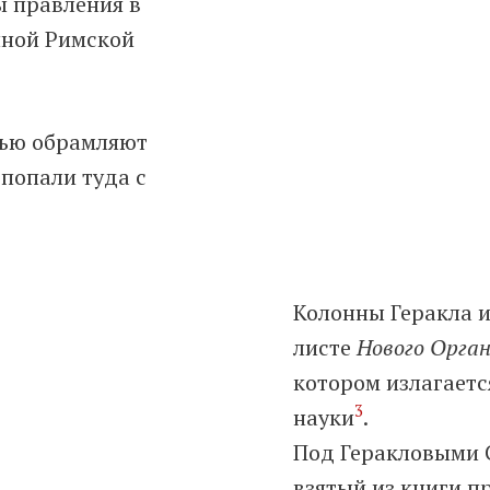
ы правления в
нной Римской
сью обрамляют
 попали туда с
Колонны Геракла 
листе
Нового Орга
котором излагаетс
3
науки
.
Под Геракловыми 
взятый из книги п