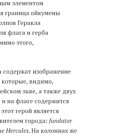
рным элементом
ая граница ойкумены
толпов Геракла
ля флага и герба
мимо этого,
а содержат изображение
, которые, видимо,
йском льве, а также двух
, и на флаге содержится
 этот герой является
авителем города:
fundator
e Hercules
. На колоннах же