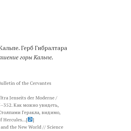
Кальпе. Герб Гибралтара
рашение горы Кальпе.
ulletin of the Cervantes
ltra Jenseits der Moderne /
305–352. Как можно увидеть,
 Столпами Геракла, видимо,
of Hercules…
[
]
n and the New World // Science