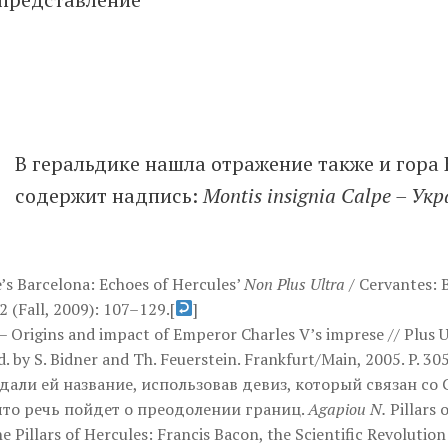
В геральдике нашла отражение также и гора 
содержит надпись:
Montis insignia Calpe – Ук
’s Barcelona: Echoes of Hercules’
Non Plus Ultra
/ Cervantes: B
2 (Fall, 2009): 107–129.
[
]
– Origins and impact of Emperor Charles V’s imprese // Plus U
. by S. Bidner and Th. Feuerstein. Frankfurt/Main, 2005. P. 
дали ей название, использовав девиз, который связан со
что речь пойдет о преодолении границ.
Agapiou N.
Pillars 
e Pillars of Hercules: Francis Bacon, the Scientific Revolutio