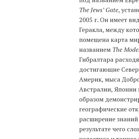
The Jews’ Gate
, уста
2005 г. Он имеет ви
Геракла, между ко
помещена карта ми
названием
The Mode
Гибралтара расходя
достигающие Север
Америк, мыса Добр
Австралии, Японии 
образом демонстри
географические отк
расширение знаний 
результате чего сл
целостное и точное