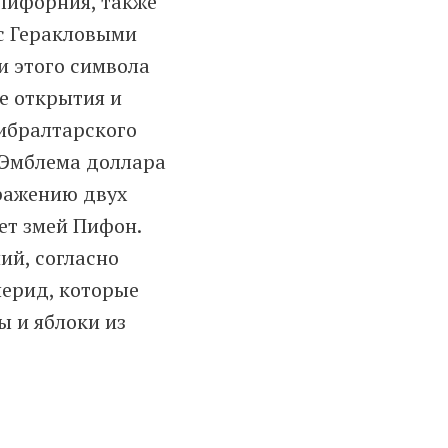
алифорния, также
с Геракловыми
и этого символа
ее открытия и
Гибралтарского
. Эмблема доллара
бражению двух
ет змей Пифон.
ий, согласно
перид, которые
ы и яблоки из