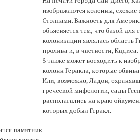
На печати города Сан-Диего, К
изображаются колонны, схожие 
Столпами. Важность для Америк
объясняется тем, что базой для 
колонизации являлась область 
пролива и, в частности, Кадиса
$ также может восходить к изо
колонн Геракла, которые обвива
Или, возможно, Ладон, охранявш
греческой мифологии, сады Гес
располагались на краю ойкумен
которых добыл Геракл.
ится памятник
йские ворота,