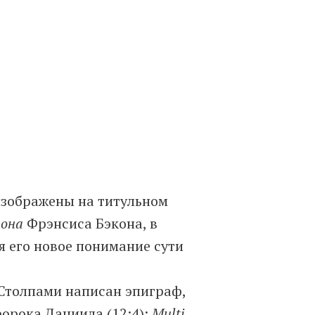
изображены на титульном
нона
Фрэнсиса Бэкона, в
я его новое понимание сути
Столпами написан эпиграф,
ророка Даниила (12:4):
Multi