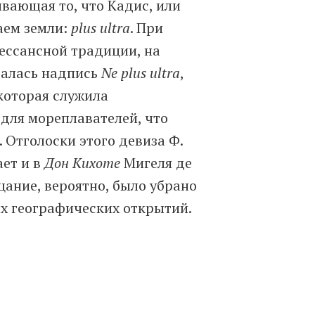
вающая то, что Кадис, или
раем земли:
plus ultra
. При
нессансной традиции, на
галась надпись
Ne plus ultra
,
 которая служила
для мореплавателей, что
 Отголоски этого девиза Ф.
ет и в
Дон Кихоте
Мигеля де
цание, вероятно, было убрано
х географических открытий.