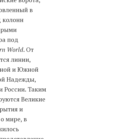
новленный в
д колонн
торыми
ра под
rn World
. От
тся линии,
ной и Южной
ой Надежды,
и России. Таким
руются Великие
рытия и
о мире, в
ожилось
 представление