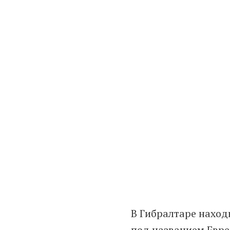
В Гибралтаре наход
под названием Евре