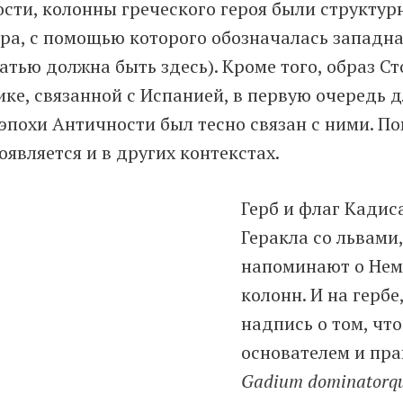
ности, колонны греческого героя были структу
ра, с помощью которого обозначалась западн
татью должна быть здесь). Кроме того, образ С
ике, связанной с Испанией, в первую очередь д
эпохи Античности был тесно связан с ними. По
является и в других контекстах.
Герб и флаг Кадис
Геракла со львами
напоминают о Неме
колонн. И на гербе
надпись о том, что
основателем и пр
Gadium dominatorqu