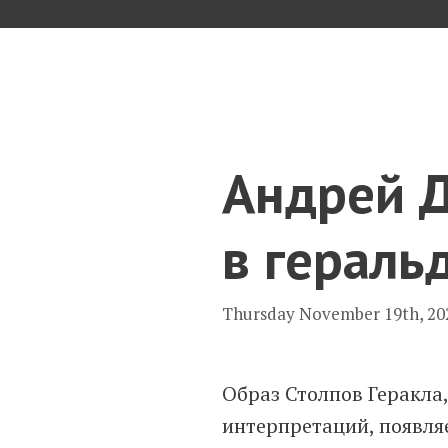
Skip
to
content
Андрей Д
в гераль
Thursday November 19th, 20
Образ Столпов Геракла
интерпретаций, появляе