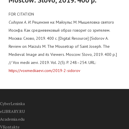
Moscow: Slovo, 2019. 400 p.
FOR CITATION
Сидоров А. И.
Рецензия на: Майзульс М. Мышеловка святого
Иосифа. Как средневековый образ говорит со зрителем.
Москва: Слово, 2019. 400 с. [Digital Resource] [Sidorov A.
Review on: Maizuls M. The Mousetrap of Saint Joseph. The
Medieval Image and its Viewers. Moscow: Slovo, 2019. 400 p.]
// Vox medii aevi. 2019. Vol. 2(5). P. 248–254. URL:
https://voxmediiaevi.com/2019-2-sidorov
CyberLeninka
eLIBRARY.RU
Academia.edu
VKontakte