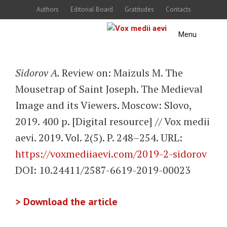
Skip
Authors
Editorial Board
Gratitudes
Contacts
to
Menu
content
Sidorov A.
Review on: Maizuls M. The
Mousetrap of Saint Joseph. The Medieval
Image and its Viewers. Moscow: Slovo,
2019. 400 p. [Digital resource] // Vox medii
aevi. 2019. Vol. 2(5). P. 248–254. URL:
https://voxmediiaevi.com/2019-2-sidorov
DOI: 10.24411/2587-6619-2019-00023
> Download the article